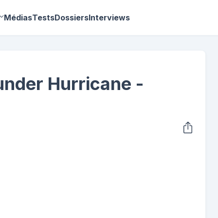
Médias
Tests
Dossiers
Interviews
under Hurricane -