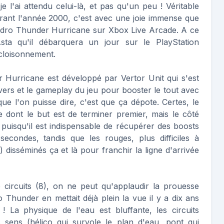
 l'ai attendu celui-là, et pas qu'un peu ! Véritable
urant l'année 2000, c'est avec une joie immense que
Hydro Thunder Hurricane sur Xbox Live Arcade. A ce
sta qu'il débarquera un jour sur le PlayStation
cloisonnement.
 Hurricane est développé par Vertor Unit qui s'est
ivers et le gameplay du jeu pour booster le tout avec
que l'on puisse dire, c'est que ça dépote. Certes, le
 dont le but est de terminer premier, mais le côté
, puisqu'il est indispensable de récupérer des boosts
econdes, tandis que les rouges, plus difficiles à
 disséminés ça et là pour franchir la ligne d'arrivée
e circuits (8), on ne peut qu'applaudir la prouesse
 Thunder en mettait déjà plein la vue il y a dix ans
! La physique de l'eau est bluffante, les circuits
s sens (hélico qui survole le plan d'eau, pont qui