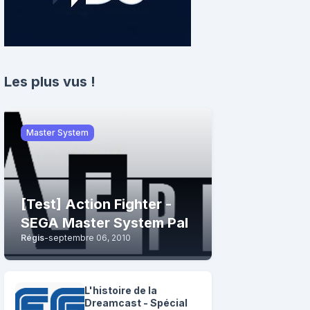
Les plus vus !
Master System
[Test] Action Fighter -
SEGA Master System Pal
Régis
-
septembre 06, 2010
L'histoire de la
Dreamcast - Spécial