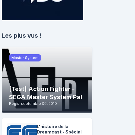
Les plus vus !
Master System
[Test] Action Fighter -
SEGA Master System Pal
Régis
-
septembre 06, 2010
L'histoire de la
Dreamcast - Spécial