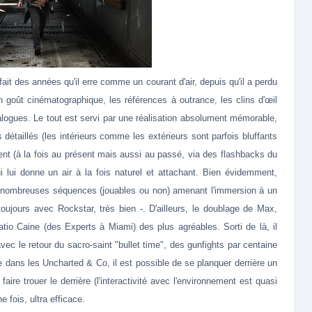
t des années qu'il erre comme un courant d'air, depuis qu'il a perdu
 goût cinématographique, les références à outrance, les clins d'œil
alogues. Le tout est servi par une réalisation absolument mémorable,
 détaillés (les intérieurs comme les extérieurs sont parfois bluffants
nt (à la fois au présent mais aussi au passé, via des flashbacks du
ui lui donne un air à la fois naturel et attachant. Bien évidemment,
x nombreuses séquences (jouables ou non) amenant l'immersion à un
toujours avec Rockstar, très bien -. D'ailleurs, le doublage de Max,
atio Caine (des Experts à Miami) des plus agréables. Sorti de là, il
avec le retour du sacro-saint "bullet time", des gunfights par centaine
dans les Uncharted & Co, il est possible de se planquer derrière un
ire trouer le derrière (l'interactivité avec l'environnement
est quasi
fois, ultra efficace.