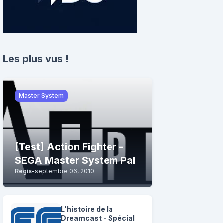
Les plus vus !
Master System
[Test] Action Fighter -
SEGA Master System Pal
Régis
-
septembre 06, 2010
L'histoire de la
Dreamcast - Spécial