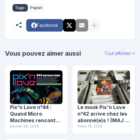
Tags:
Papier
Facebook
Vous pouvez aimer aussi
Tout afficher
Pix'n Love n°44 :
Le mook Pix'n Love
Quand Micro
n°42 arrive chez les
Machines rencontre
abonné(e)s ! (MAJ :
Mario Kart (Re-Volt)
janvier 28, 2026
et chez tout le
mars 19, 2025
monde)