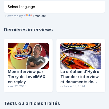
Powered by
Translate
Dernières interviews
Mon interview par
La création d'Hydro
Terry de LevelMAX
Thunder : interview
en replay
et documents de
avril 22, 2026
conception ! (bonus
octobre 03, 2024
Hydro Thunder 2)
Tests ou articles traités