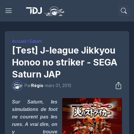
Accueil
Saturn
[Test] J-league Jikkyou
Honoo no striker - SEGA
Saturn JAP
Par
Régis
-
mars 01, 2013
Sur Saturn, les
simulations de foot
ne courent pas les
rues. A vrai dire, on
y trouve