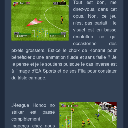
Tout est bon, me
direz-vous, dans cet
opus. Non, ce jeu
n'est pas parfait : le
visuel est en basse
résolution ce qui
occasionne des
pixels grossiers. Est-ce le choix de Konami pour
bénéficier d'une animation fluide et sans faille ? Je
le pense et je le soutiens puisque le cas inverse est
à l'image d'EA Sports et de ses Fifa pour constater
du triste carnage.
J-league Honoo no
striker est passé
complètement
inaperçu chez nous