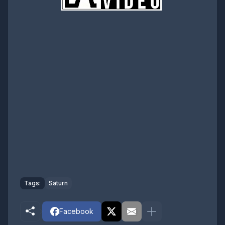
Tags:
Saturn
Facebook