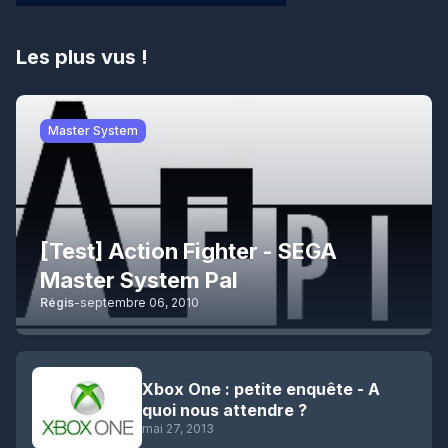
Les plus vus !
Master System
[Test] Action Fighter - SEGA
Master System Pal
Régis
-
septembre 06, 2010
Xbox One : petite enquête - A
quoi nous attendre ?
mai 27, 2013