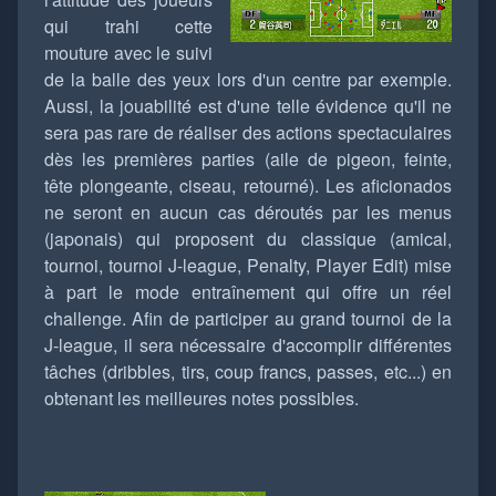
qui trahi cette
mouture avec le suivi
de la balle des yeux lors d'un centre par exemple.
Aussi, la jouabilité est d'une telle évidence qu'il ne
sera pas rare de réaliser des actions spectaculaires
dès les premières parties (aile de pigeon, feinte,
tête plongeante, ciseau, retourné). Les aficionados
ne seront en aucun cas déroutés par les menus
(japonais) qui proposent du classique (amical,
tournoi, tournoi J-league, Penalty, Player Edit) mise
à part le mode entraînement qui offre un réel
challenge. Afin de participer au grand tournoi de la
J-league, il sera nécessaire d'accomplir différentes
tâches (dribbles, tirs, coup francs, passes, etc...) en
obtenant les meilleures notes possibles.