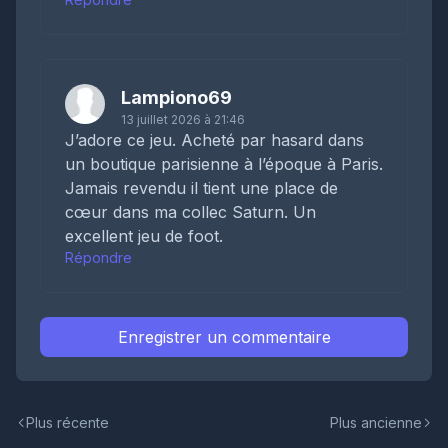
Lampiono69
13 juillet 2026 à 21:46
J’adore ce jeu. Acheté par hasard dans
un boutique parisienne à l’époque à Paris.
Jamais revendu il tient une place de
cœur dans ma collec Saturn. Un
excellent jeu de foot.
Répondre
Enregistrer un commentaire
Plus récente
Plus ancienne