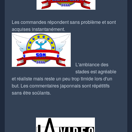
Les commandes répondent sans problème et sont
acquises instantanément.
L'ambiance des
stades est agréable
et réaliste mais reste un peu trop timide lors d'un
but. Les commentaires japonnais sont répétitifs
sans être soûlants.