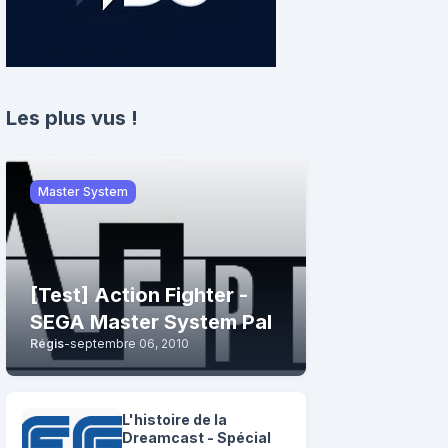
Les plus vus !
Master System
[Test] Action Fighter -
SEGA Master System Pal
Régis
-
septembre 06, 2010
L'histoire de la
Dreamcast - Spécial