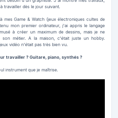
aient besoin d'un graphiste. J'ai montré mes travaux,
 travailler dès le jour suivant.
er à mes Game & Watch (jeux électroniques cultes de
btenu mon premier ordinateur, j'ai appris le langage
amusé à créer un maximum de dessins, mais je ne
 son métier. A la maison, c'était juste un hobby.
jeux vidéo n'était pas très bien vu.
r travailler ? Guitare, piano, synthés ?
seul instrument que je maîtrise.