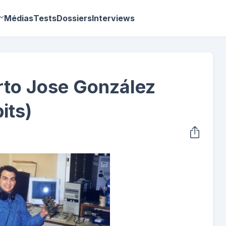
Médias
Tests
Dossiers
Interviews
erto Jose González
its)