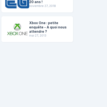
20 ans !
novembre 27, 2018
Xbox One : petite
enquête - A quoi nous
attendre ?
mai 27, 2013