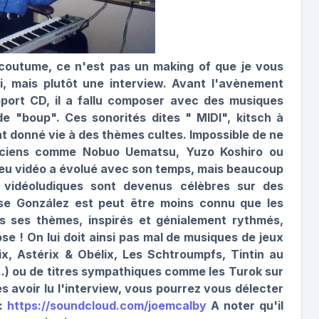
 coutume, ce n'est pas un making of que je vous
i, mais plutôt une interview. Avant l'avènement
port CD, il a fallu composer avec des musiques
de "boup". Ces sonorités dites " MIDI", kitsch à
nt donné vie à des thèmes cultes. Impossible de ne
iciens comme Nobuo Uematsu, Yuzo Koshiro ou
 jeu vidéo a évolué avec son temps, mais beaucoup
 vidéoludiques sont devenus célèbres sur des
ose González est peut être moins connu que les
s ses thèmes, inspirés et génialement rythmés,
e ! On lui doit ainsi pas mal de musiques de jeux
x, Astérix & Obélix, Les Schtroumpfs, Tintin au
l...) ou de titres sympathiques comme les Turok sur
avoir lu l'interview, vous pourrez vous délecter
 :
https://soundcloud.com/joemcalby
A noter qu'il