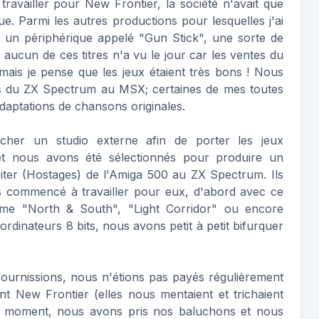
ravailler pour New Frontier, la société n'avait que
ue. Parmi les autres productions pour lesquelles j'ai
sant un périphérique appelé "Gun Stick", une sorte de
 aucun de ces titres n'a vu le jour car les ventes du
 mais je pense que les jeux étaient très bons ! Nous
es du ZX Spectrum au MSX; certaines de mes toutes
daptations de chansons originales.
rcher un studio externe afin de porter les jeux
 et nous avons été sélectionnés pour produire un
iter (Hostages) de l'Amiga 500 au ZX Spectrum. Ils
 commencé à travailler pour eux, d'abord avec ce
omme "North & South", "Light Corridor" ou encore
 ordinateurs 8 bits, nous avons petit à petit bifurquer
 fournissions, nous n'étions pas payés régulièrement
nt New Frontier (elles nous mentaient et trichaient
 un moment, nous avons pris nos baluchons et nous