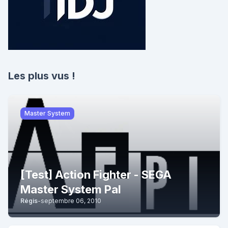
Les plus vus !
Master System
[Test] Action Fighter - SEGA
Master System Pal
Régis
-
septembre 06, 2010