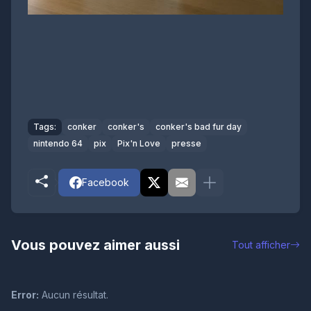
Tags:
conker
conker's
conker's bad fur day
nintendo 64
pix
Pix'n Love
presse
Facebook
Vous pouvez aimer aussi
Tout afficher
Error:
Aucun résultat.