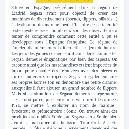
Située en Espagne, précisément dans
la région de
Madrid, Segasa avait pour objectif de créer des
machines de divertissement (bornes, flippers, billards…)
à destination du marché local. L’histoire de cette entité
reste mystérieuse et nombreux sont les observateurs à
tenter de comprendre comment cette entité a pu se
développer sous l’Espagne franquiste. Le régime de
l’ancien dictateur interdisait en effet les jeux de hasard.
Les jeux des games corners étant considérés comme tel,
Segasa demeure énigmatique par bien des aspects. On
raconte ainsi que les marchandises étaient importées du
Japon pour ensuite être rénovées avec des pièces et
autres matériaux européens. Segasa a également créé
ses propres bornes (on en dénombre une petite dizaine)
auxquelles il faut ajouter un grand nombre de flippers.
Mais si la situation de Segasa demeure surprenante,
c’est aussi parce que l’entreprise va, durant les années
1970, se mettre à exploiter un nom de marque…
évocateur et prémonitoire : Sonic. On trouve ainsi des
produits estampillés Sonic ou Segasa d.b.a Sonic bien
avant la naissance du hérisson. Troublant. À cette
période, la filiale ibérique a également développé des