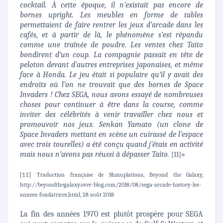
cocktail. À cette époque, il n’existait pas encore de
bornes upright. Les meubles en forme de tables
permettaient de faire rentrer les jeux d’arcade dans les
cafés, et à partir de là, le phénomène s’est répandu
comme une traînée de poudre. Les ventes chez Taito
bondirent d’un coup. La compagnie passait en tête de
peloton devant d’autres entreprises japonaises, et même
face à Honda. Le jeu était si populaire qu’il y avait des
endroits où l’on ne trouvait que des bornes de Space
Invaders ! Chez SEGA, nous avons essayé de nombreuses
choses pour continuer à être dans la course, comme
inviter des célébrités à venir travailler chez nous et
promouvoir nos jeux. Senkan Yamato (un clone de
Space Invaders mettant en scène un cuirassé de l’espace
avec trois tourelles) a été conçu quand j’étais en activité
mais nous n’avons pas réussi à dépasser Taito.
»
[11]
Traduction française de Shmuplations, Beyond the Galaxy,
[11]
http://beyondthegalaxy.over-blog.com/2018/08/sega-arcade-history-les-
annees-fondatrices.html, 28 août 2018
La fin des années 1970 est plutôt prospère pour SEGA