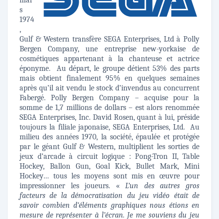
mar
s
1974
,
Gulf & Western transfère SEGA Enterprises, Ltd à Polly
Bergen Company, une entreprise new-yorkaise de
cosmétiques appartenant à la chanteuse et actrice
éponyme. Au départ, le groupe détient 53% des parts
mais obtient finalement 95% en quelques semaines
après qu’il ait vendu le stock d’invendus au concurrent
Fabergé. Polly Bergen Company – acquise pour la
somme de 1,7 millions de dollars – est alors renommée
SEGA Enterprises, Inc. David Rosen, quant à lui, préside
toujours la filiale japonaise, SEGA Enterprises, Ltd. Au
milieu des années 1970, la société, épaulée et protégée
par le géant Gulf & Western, multiplient les sorties de
jeux d’arcade à circuit logique : Pong-Tron II, Table
Hockey, Ballon Gun, Goal Kick, Bullet Mark, Mini
Hockey… tous les moyens sont mis en œuvre pour
impressionner les joueurs. «
L’un des autres gros
facteurs de la démocratisation du jeu vidéo était de
savoir combien d’éléments graphiques nous étions en
mesure de représenter à l’écran. Je me souviens du jeu