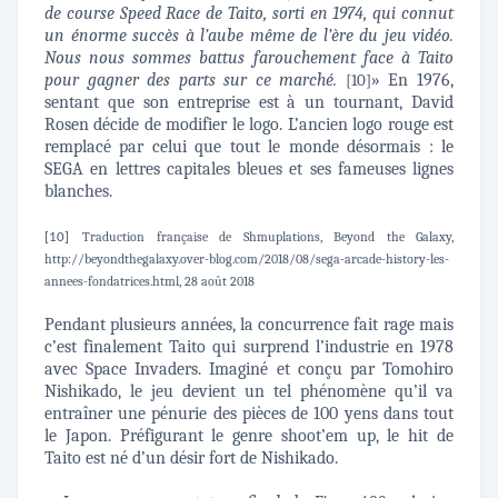
de course Speed Race de Taito, sorti en 1974, qui connut
un énorme succès à l’aube même de l’ère du jeu vidéo.
Nous nous sommes battus farouchement face à Taito
pour gagner des parts sur ce marché.
» En 1976,
[10]
sentant que son entreprise est à un tournant, David
Rosen décide de modifier le logo. L’ancien logo rouge est
remplacé par celui que tout le monde désormais : le
SEGA en lettres capitales bleues et ses fameuses lignes
blanches.
Traduction française de Shmuplations, Beyond the Galaxy,
[10]
http://beyondthegalaxy.over-blog.com/2018/08/sega-arcade-history-les-
annees-fondatrices.html, 28 août 2018
Pendant plusieurs années, la concurrence fait rage mais
c’est finalement Taito qui surprend l’industrie en 1978
avec Space Invaders. Imaginé et conçu par Tomohiro
Nishikado, le jeu devient un tel phénomène qu’il va
entraîner une pénurie des pièces de 100 yens dans tout
le Japon. Préfigurant le genre shoot’em up, le hit de
Taito est né d’un désir fort de Nishikado.