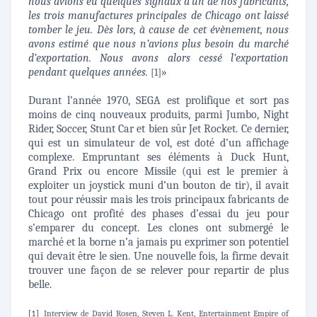
nous avions eu quelques signaux d’un de nos fabricants,
les trois manufactures principales de Chicago ont laissé
tomber le jeu. Dès lors, à cause de cet évènement, nous
avons estimé que nous n’avions plus besoin du marché
d’exportation. Nous avons alors cessé l’exportation
pendant quelques années.
»
[1]
Durant l’année 1970, SEGA est prolifique et sort pas
moins de cinq nouveaux produits, parmi Jumbo, Night
Rider, Soccer, Stunt Car et bien sûr Jet Rocket. Ce dernier,
qui est un simulateur de vol, est doté d’un affichage
complexe. Empruntant ses éléments à Duck Hunt,
Grand Prix ou encore Missile (qui est le premier à
exploiter un joystick muni d’un bouton de tir), il avait
tout pour réussir mais les trois principaux fabricants de
Chicago ont profité des phases d’essai du jeu pour
s’emparer du concept. Les clones ont submergé le
marché et la borne n’a jamais pu exprimer son potentiel
qui devait être le sien. Une nouvelle fois, la firme devait
trouver une façon de se relever pour repartir de plus
belle.
Interview de David Rosen, Steven L. Kent, Entertainment Empire of
[1]