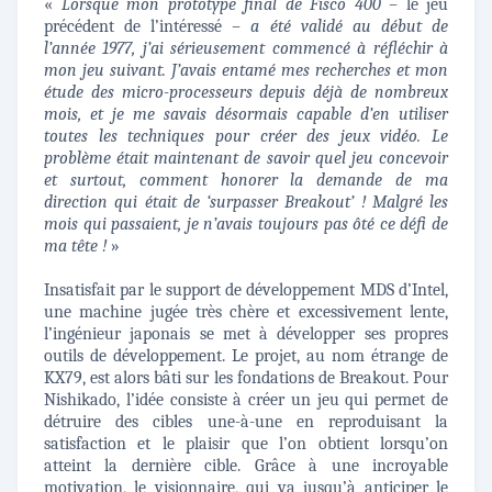
«
Lorsque mon prototype final de Fisco 400 –
le jeu
précédent de l’intéressé
– a été validé au début de
l’année 1977, j’ai sérieusement commencé à réfléchir à
mon jeu suivant. J’avais entamé mes recherches et mon
étude des micro-processeurs depuis déjà de nombreux
mois, et je me savais désormais capable d’en utiliser
toutes les techniques pour créer des jeux vidéo. Le
problème était maintenant de savoir quel jeu concevoir
et surtout, comment honorer la demande de ma
direction qui était de ‘surpasser Breakout’ ! Malgré les
mois qui passaient, je n’avais toujours pas ôté ce défi de
ma tête !
»
Insatisfait par le support de développement MDS d’Intel,
une machine jugée très chère et excessivement lente,
l’ingénieur japonais se met à développer ses propres
outils de développement. Le projet, au nom étrange de
KX79, est alors bâti sur les fondations de Breakout. Pour
Nishikado, l’idée consiste à créer un jeu qui permet de
détruire des cibles une-à-une en reproduisant la
satisfaction et le plaisir que l’on obtient lorsqu’on
atteint la dernière cible. Grâce à une incroyable
motivation, le visionnaire, qui va jusqu’à anticiper le