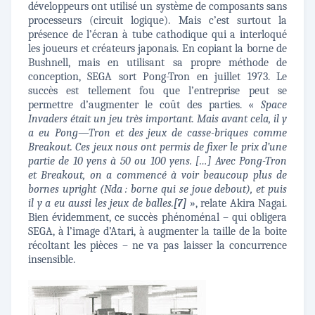
développeurs ont utilisé un système de composants sans
processeurs (circuit logique). Mais c’est surtout la
présence de l’écran à tube cathodique qui a interloqué
les joueurs et créateurs japonais. En copiant la borne de
Bushnell, mais en utilisant sa propre méthode de
conception, SEGA sort Pong-Tron en juillet 1973. Le
succès est tellement fou que l’entreprise peut se
permettre d’augmenter le coût des parties. «
Space
Invaders était un jeu très important. Mais avant cela, il y
a eu Pong—Tron et des jeux de casse-briques comme
Breakout. Ces jeux nous ont permis de fixer le prix d’une
partie de 10 yens à 50 ou 100 yens. […] Avec Pong-Tron
et Breakout, on a commencé à voir beaucoup plus de
bornes upright (Nda : borne qui se joue debout), et puis
il y a eu aussi les jeux de balles.
», relate Akira Nagai.
[7]
Bien évidemment, ce succès phénoménal – qui obligera
SEGA, à l’image d’Atari, à augmenter la taille de la boite
récoltant les pièces – ne va pas laisser la concurrence
insensible.