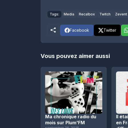
Tags:
Media
Recalbox
Twitch
Zevent
Facebook
Twitter
Vous pouvez aimer aussi
Ma chronique radio du
Il ét
mois sur Plum'FM
en F
septembre 26, 2025