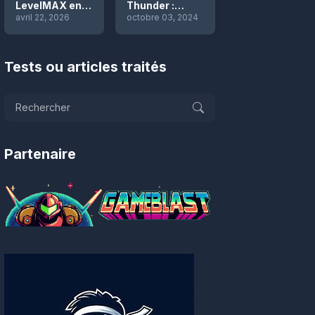
LevelMAX en
Thunder :
replay
avril 22, 2026
interview et
octobre 03, 2024
documents de
conception !
(bonus Hydro
Tests ou articles traités
Thunder 2)
Partenaire