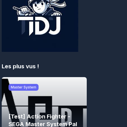
Les plus vus !
Master System
[Test] Action Fighter -
SEGA Master System Pal